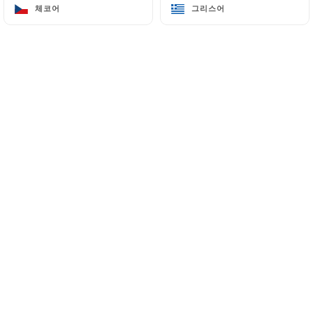
체코어
체코어
그리스어
그리스어
83 Rue Boileau
69006 Lyon France
+33478416701
이름
이메일
전화번호