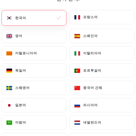
메뉴
KO
프랑스어
프랑스어
한국어
한국어
영어
영어
스페인어
스페인어
카탈로니아어
카탈로니아어
이탈리아어
이탈리아어
/
홈
연락처
연락처
독일어
독일어
포르투갈어
포르투갈어
스웨덴어
스웨덴어
중국어 간체
중국어 간체
일본어
일본어
러시아어
러시아어
아랍어
아랍어
네덜란드어
네덜란드어
Puerta Del Sol