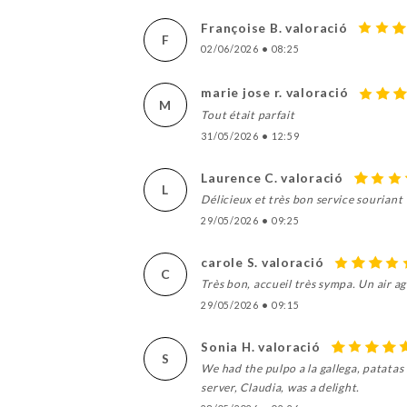
Françoise B. valoració
F
02/06/2026
•
08:25
marie jose r. valoració
M
Tout était parfait
31/05/2026
•
12:59
Laurence C. valoració
L
Délicieux et très bon service souriant 
29/05/2026
•
09:25
carole S. valoració
C
Très bon, accueil très sympa. Un air a
29/05/2026
•
09:15
Sonia H. valoració
S
We had the pulpo a la gallega, patatas 
server, Claudia, was a delight.