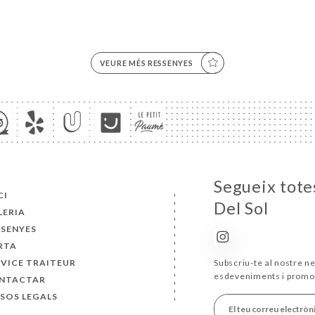
VEURE MÉS RESSENYES
Segueix totes
CI
Del Sol
LERIA
SSENYES
RTA
RVICE TRAITEUR
Subscriu-te al nostre ne
esdeveniments i promo
NTACTAR
ISOS LEGALS