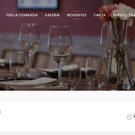
FER LA COMANDA
GALERIA
RESSENYES
CARTA
SERVICE TR
i
R