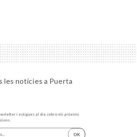
 les notícies a Puerta
wsletter i estigues al dia sobre els pròxims
cions.
OK