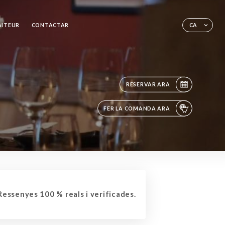
AITEUR
CONTACTAR
CA
RESERVAR ARA
FER LA COMANDA ARA
essenyes 100 % reals i verificades.