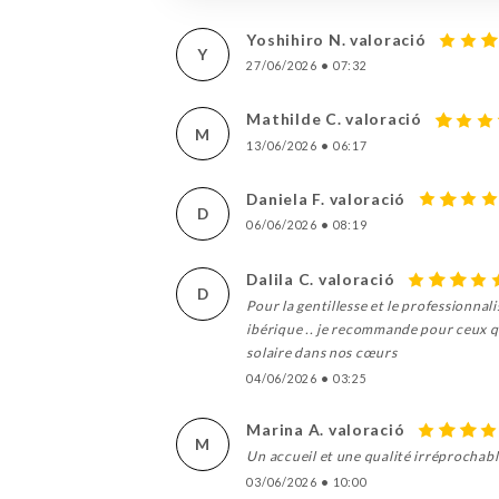
Yoshihiro N. valoració
Y
27/06/2026
•
07:32
Mathilde C. valoració
M
13/06/2026
•
06:17
Daniela F. valoració
D
06/06/2026
•
08:19
Dalila C. valoració
D
Pour la gentillesse et le professionn
ibérique .. je recommande pour ceux qu
solaire dans nos cœurs
04/06/2026
•
03:25
Marina A. valoració
M
Un accueil et une qualité irréprochable
03/06/2026
•
10:00