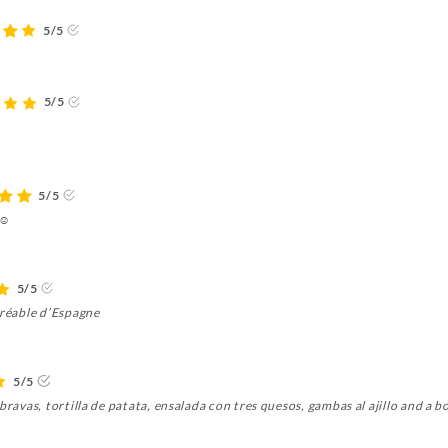
5/5
5/5
5/5
☺️
5/5
gréable d’Espagne
5/5
bravas, tortilla de patata, ensalada con tres quesos, gambas al ajillo and a 