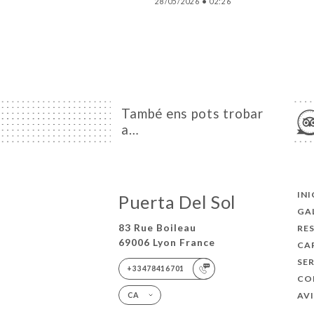
28/05/2026
•
02:26
També ens pots trobar
a…
INI
Puerta Del Sol
GA
83 Rue Boileau
RE
69006 Lyon France
CA
SE
+33478416701
CO
AV
CA