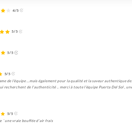
4/5
5/5
5/5
5/5
alisme de l’équipe …mais également pour la qualité et la saveur authentique
i recherchent de l’authenticité .. merci à toute l’équipe Puerta Del Sol , 
5/5
 ´ une vraie bouffée d'air frais