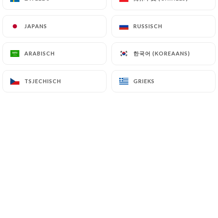
JAPANS
JAPANS
RUSSISCH
RUSSISCH
Yoshihiro N. beoordeelde
Y
4/5
한국어 (KOREAANS)
한국어 (KOREAANS)
ARABISCH
ARABISCH
27/06/2026
•
07:32
TSJECHISCH
TSJECHISCH
GRIEKS
GRIEKS
Mathilde C. beoordeelde
M
5/5
13/06/2026
•
06:17
Daniela F. beoordeelde
D
5/5
06/06/2026
•
08:19
Dalila C. beoordeelde
D