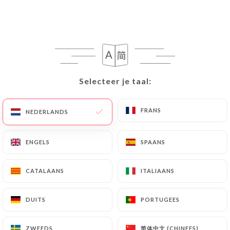
NL
MENU
Selecteer je taal:
Selecteer je taal:
/
HOME
REVIEWS
Reviews
FRANS
FRANS
NEDERLANDS
NEDERLANDS
ENGELS
ENGELS
SPAANS
SPAANS
CATALAANS
CATALAANS
ITALIAANS
ITALIAANS
972 reviews op Uniiti
4.6 / 5
DUITS
DUITS
PORTUGEES
PORTUGEES
100% authentieke, geverifieerde reviews.
简体中文 (CHINEES)
简体中文 (CHINEES)
ZWEEDS
ZWEEDS