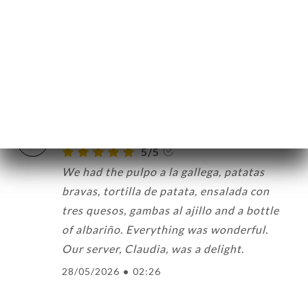
carole S. beoordeelde
C
5/5
Très bon, accueil très sympa. Un air
agréable d’Espagne
29/05/2026
•
09:15
Sonia H. beoordeelde
S
5/5
We had the pulpo a la gallega, patatas
bravas, tortilla de patata, ensalada con
tres quesos, gambas al ajillo and a bottle
of albariño. Everything was wonderful.
Our server, Claudia, was a delight.
28/05/2026
•
02:26