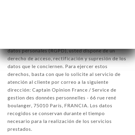
Los datos recogidos podrán ser tratados por el
conjunto de las filiales y subfiliales de la sociedad.
De conformidad con la ley Informática y Libertad
del 6 de enero de 1978 y modificada en 2004, así
como con el Reglamento sobre la protección de los
datos personales (RGPD), usted dispone de un
derecho de acceso, rectificación y supresión de los
datos que le conciernen. Para ejercer estos
derechos, basta con que lo solicite al servicio de
atención al cliente por correo a la siguiente
dirección: Captain Opinion France / Service de
gestion des données personnelles - 66 rue rené
boulanger, 75010 París, FRANCIA. Los datos
recogidos se conservan durante el tiempo
necesario para la realización de los servicios
prestados.