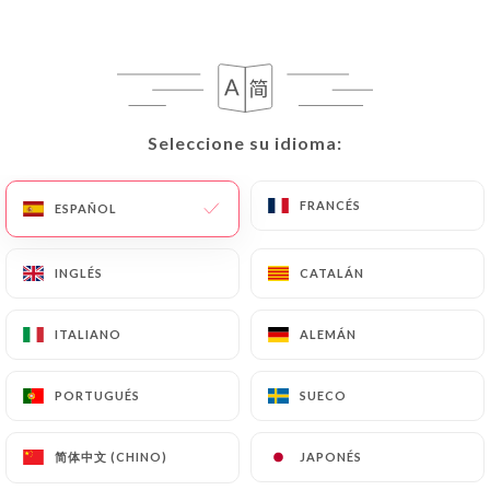
actualizara o suprimiera, identificándose de forma
precisa con una copia de un documento de
identidad (carné de identidad o pasaporte).
Las solicitudes de supresión de Datos Personales
Seleccione su idioma:
Seleccione su idioma:
estarán sujetas a las obligaciones impuestas a
https://puertadelsol-lyon.fr
por la ley, en
FRANCÉS
FRANCÉS
particular en materia de conservación o archivo de
ESPAÑOL
ESPAÑOL
documentos. Por último, los Usuarios de
https://puertadelsol-lyon.fr
pueden presentar
INGLÉS
INGLÉS
CATALÁN
CATALÁN
una reclamación ante las autoridades de control, y
en particular ante la CNIL
ITALIANO
ITALIANO
ALEMÁN
ALEMÁN
(
https://www.cnil.fr/fr/plaintes
).
PORTUGUÉS
PORTUGUÉS
SUECO
SUECO
7.4 No comunicación de los datos personales
https://puertadelsol-lyon.fr
se abstiene de
简体中文 (CHINO)
简体中文 (CHINO)
JAPONÉS
JAPONÉS
tratar, alojar o transferir la Información recogida